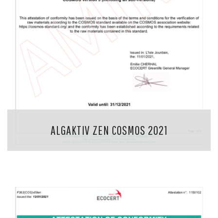
ALGAKTIV ZEN COSMOS 2021
瀏覽證書內容