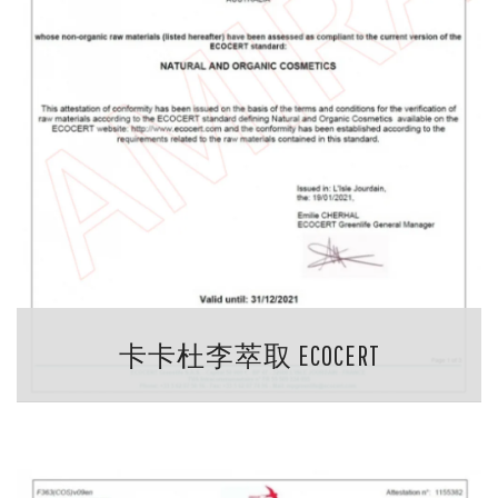
卡卡杜李萃取 ECOCERT
瀏覽證書內容