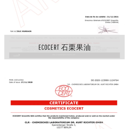
ECOCERT 石栗果油
瀏覽證書內容