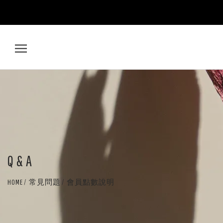
鵝
米
樂
AMIRA
Q & A
HOME
常見問題
會員點數說明