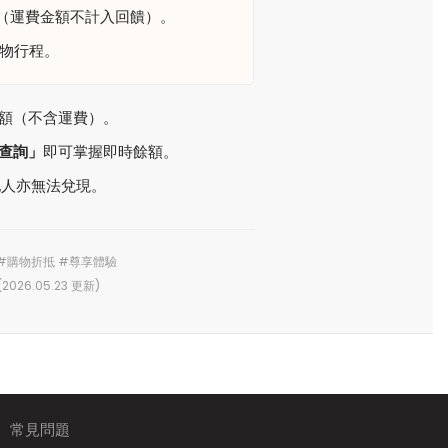
1 點（運費金額不計入回饋）。
物行程。
額（不含運費）。
查詢」
即可掌握即時餘額。
人亦無法兌現。
 #購物折抵 #尊享體驗
026.05.23 更新)
常見問題