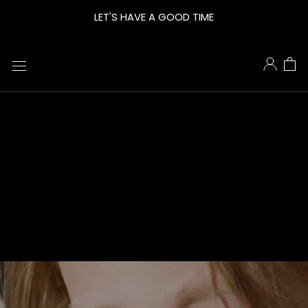
鵝
LET'S HAVE A GOOD TIME
米
樂
AMIRA