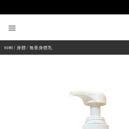
AMIRA
無
香
HOME
身體
無香身體乳
身
體
乳
液