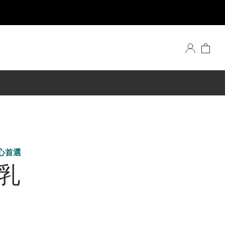
心首選
乳