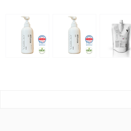
溫
和
護
膚
配
方