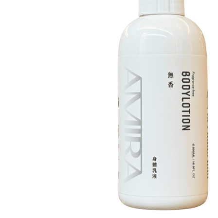
｜
敏
弱
肌
首
選
的