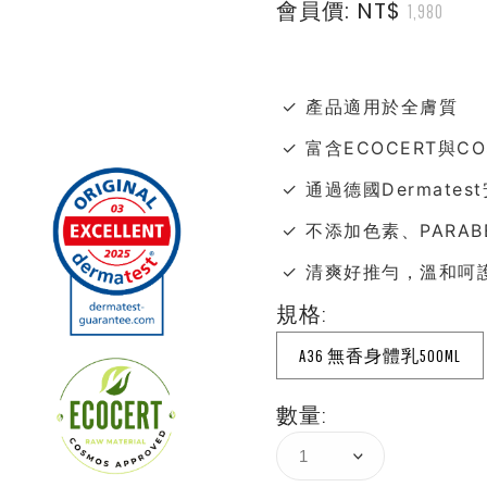
會員價: NT$
1,980
✓ 產品適用於全膚質
✓ 富含ECOCERT與C
✓ 通過德國Dermate
✓ 不添加色素、PARA
✓ 清爽好推勻，溫和呵
規格:
A36 無香身體乳500ML
數量: