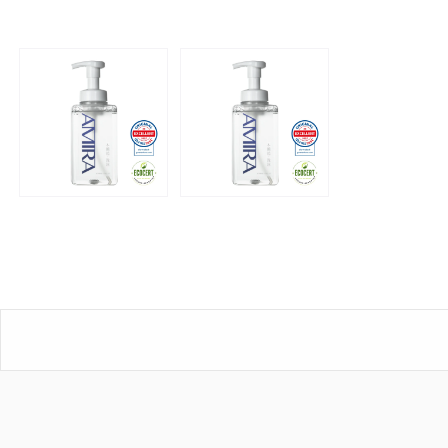
的
香
氛
層
次，
溫
和