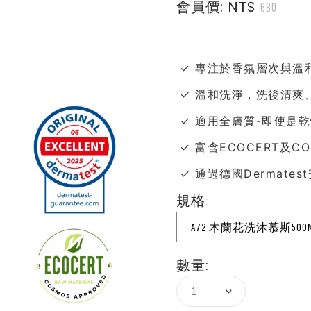
會員價: NT$
680
✓ 專注於香氛層次與溫
✓ 溫和洗淨，洗後清爽
✓ 適用全膚質-即使是
✓ 富含ECOCERT及C
✓ 通過德國Dermate
規格:
A72 木蘭花洗沐慕斯500M
數量: