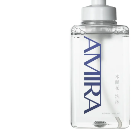
慕
斯
──
優
雅
高
貴