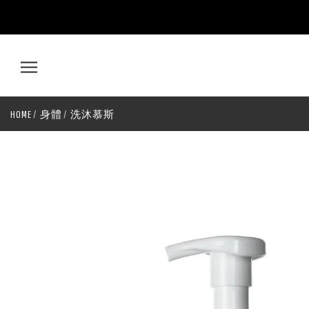
木
蘭
花
HOME
身體
洗沐慕斯
有
機
清
潔