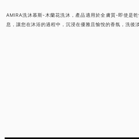
潔
AMIRA洗沐慕斯-木蘭花洗沐，產品適用於全膚質-即使
淨
息，讓您在沐浴的過程中，沉浸在優雅且愉悅的香氛，洗後淡
全
膚
質