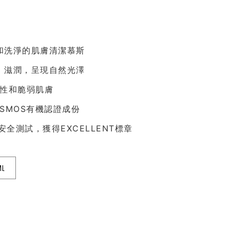
和洗淨的肌膚清潔慕斯
、滋潤，呈現自然光澤
乾性和脆弱肌膚
OSMOS有機認證成份
st安全測試，獲得EXCELLENT標章
L