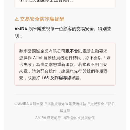
⚠️ 交易安全防詐騙提醒
AMIRA 鵝米樂重視每一位顧客的交易安全。特別聲
明：
鵝米樂國際企業有限公司
絕不會
以電話主動要求
您操作 ATM 自動櫃員機進行轉帳，亦不會以「刷
卡失敗」為由要求您重新匯款。若接獲不明可疑
來電，請勿配合操作，建議您先行與我們客服聯
繫，或撥打
165 反詐騙專線
求證。
#AMIRA #鵝米樂 #退換貨須知 #消費者權益 #交易安全 #防詐
騙提醒
AMIRA 穩定前行 ∙ 感謝您的支持與信任