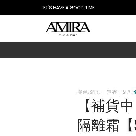
LET'S HAVE A GOOD TIME
膚色/SPF30｜無香｜50ML
【補貨中
隔離霜【S