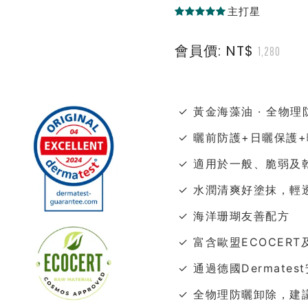
主打星
會員價: NT$
1,280
✓ 黃金海藻油 · 全物理
✓ 曬前防護+日曬保護
✓ 適用於一般、脆弱及
✓ 水潤清爽好塗抹，輕
✓ 海洋珊瑚友善配方
✓ 富含歐盟ECOCERT
✓ 通過德國Dermate
✓ 全物理防曬卸除，建