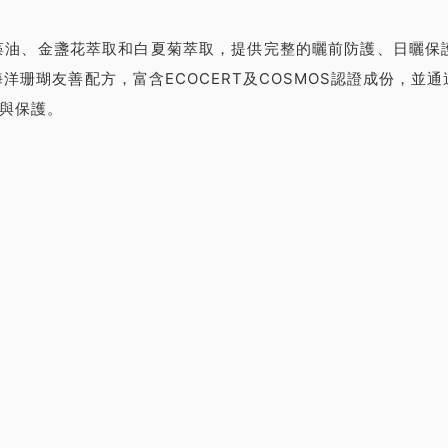
金海藻油、金盞花萃取和白夏菊萃取，提供完整的曬前防護、日曬保護
友善配方，富含ECOCERT及COSMOS認證成份，並通過德國
護與保護。