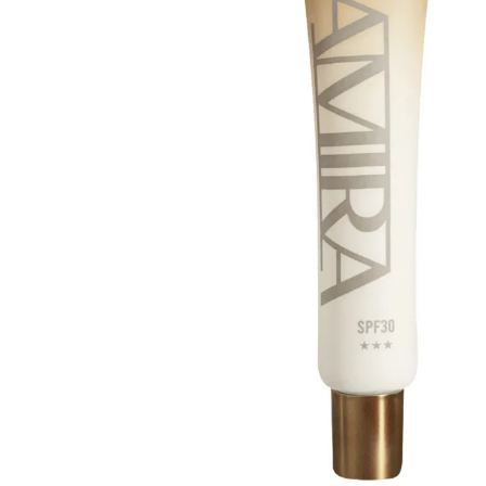
全
物
理
防
曬
隔
離