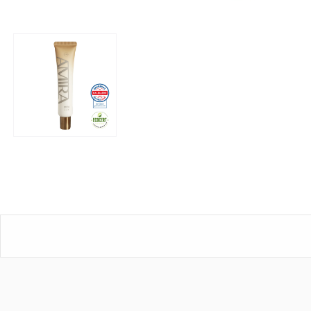
霜
SPF30
膚
色
款：
有
機