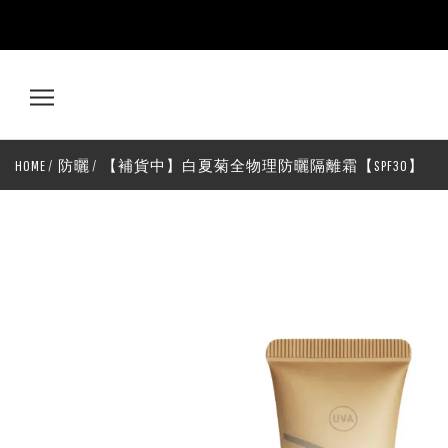
AMIRA
鵝
米
HOME
防曬
【補貨中】白夏菊全物理防曬隔離霜【SPF30】
樂
白
夏
菊