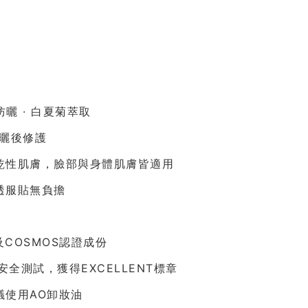
防曬 · 白夏菊萃取
+曬後修護
乾性肌膚，臉部與身體肌膚皆適用
透服貼無負擔
及COSMOS認證成份
st安全測試，獲得EXCELLENT標章
議使用AO卸妝油