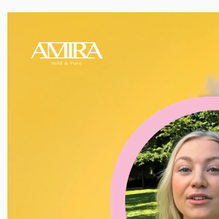
和
防
護
每
一
天