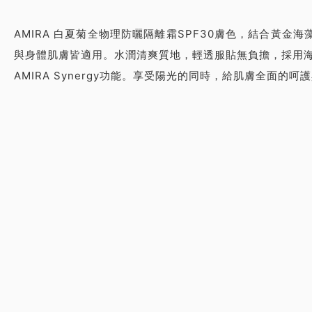
潤
AMIRA 白夏菊全物理防曬隔離霜SPF30膚色，結合黃
色，
與身體肌膚皆適用。水潤清爽質地，輕透服貼無負擔，採用海洋珊瑚
AMIRA Synergy功能。享受陽光的同時，給肌膚全面的呵
防
水
透
氣，
溫