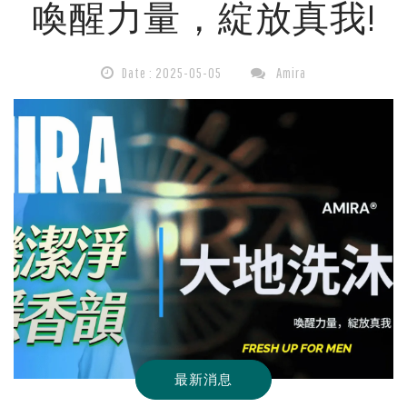
喚醒力量，綻放真我!
機
潔
Date : 2025-05-05
Amira
淨，
點
燃
真
我
最新消息