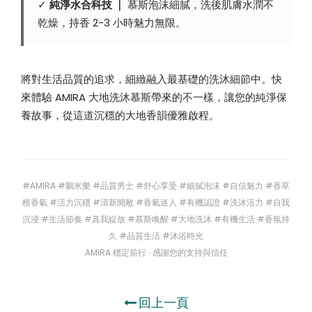
✓
純淨水合科技 ｜
慕斯泡沫細膩，洗後肌膚水潤不
乾燥，持香 2-3 小時魅力無限。
將對生活品質的追求，細緻融入最基礎的洗沐細節中。快
來體驗 AMIRA 大地洗沐慕斯帶來的不一樣，讓您的純淨保
養故事，從這道沉穩的大地香韻優雅啟程。
#AMIRA #鵝米樂 #品質男士 #舒心享受 #細膩泡沫 #自信魅力 #香草
根香氣 #活力沉穩 #清新開敞 #香氣迷人 #有機認證 #洗沐活力 #自我
沉浸 #生活節奏 #真我綻放 #慕斯喚醒 #大地洗沐 #有機生活 #香氛持
久 #品質生活 #沐浴時光
AMIRA 穩定前行 ∙ 感謝您的支持與信任
回上一頁