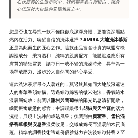
在快節奏的生活步調中，我們都需要片刻留白，讓身
心沉浸於大自然的安穩包裹之中。
您是否也在尋找一款不僅能徹底潔淨身體，更能從深層點
燃內在活力、喚醒自信的洗沐選擇？
AMIRA 大地洗沐慕斯
正是為此而生的匠心之作。這款產品富含珍貴的歐盟有機
認證成分，秉持溫和、純粹的親膚配方，能體貼適應所有
膚質的精細需要，讓每日一成不變的洗澡時光，昇華為一
場釋放壓力、漫步於大自然間的舒心享受。
這款洗沐慕斯最令人著迷的，莫過於其如同大地般深邃迷
人的奢華香韻結構。透過細緻綿密的微米泡沫，香氣隨水
溫層層綻放：前調以
甜柑與葡萄柚
的陽光氣息清新開敞，
瞬間振奮疲憊的感官；中調緩緩帶出
胡椒與天竺葵
的活力
沉穩，展現出洗練的成熟風采；後調則由
廣藿香、雪松混
搭香草根與安息香
溫柔收尾，交織成綿長而溫暖的木質底
蘊。精準的調香技術讓這份優雅魅力在洗後細緻持香 2 至