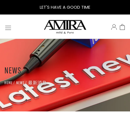
大
LET'S HAVE A GOOD TIME
地
洗
沐
NEWS
慕
最新消息
HOME
NEWS
斯：
有