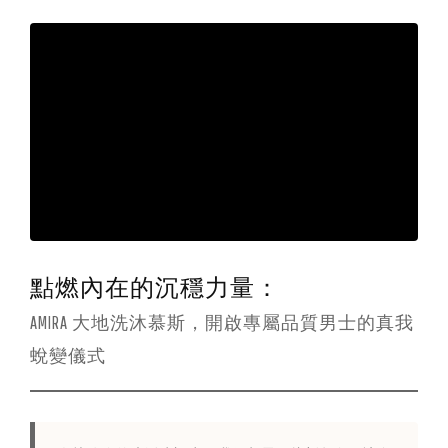
光
彩
點燃內在的沉穩力量：
AMIRA 大地洗沐慕斯，開啟專屬品質男士的真我
蛻變儀式