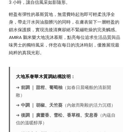
3 小時，讓自信風采如影隨形。
輕盈有彈性的慕斯質地，無需費時起泡即可輕柔洗淨全
身，帶走汗水與油脂髒污的同時，在膚表留下一層輕盈的
鎖水保護膜，實現洗後清爽卻絕不緊繃乾燥的完美觸感。
AMIRA 鵝米樂大地洗沐慕斯，點亮每位追求生活品質與品
味男士的獨特風采，伴您在每日的洗沐時刻，優雅展現最
純粹的真我光彩。
大地系奢華木質調結構說明：
➔
前調 ｜ 甜柑、葡萄柚
（如春日晨曦般的清新開
敞）
➔
中調 ｜ 胡椒、天竺葵
（內斂而剛毅的活力沉穩）
➔
後調 ｜ 廣藿香、雪松、香草根、安息香
（內蘊自
信的溫暖醇厚）