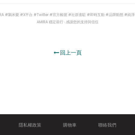
IRA #鵝米樂 #X平台 #Twitter #官方帳號 #社群進駐 #即時互動 #品牌動態 #純
AMIRA 穩定前行 ∙ 感謝您的支持與信任
回上一頁
隱私權政策
購物車
聯絡我們