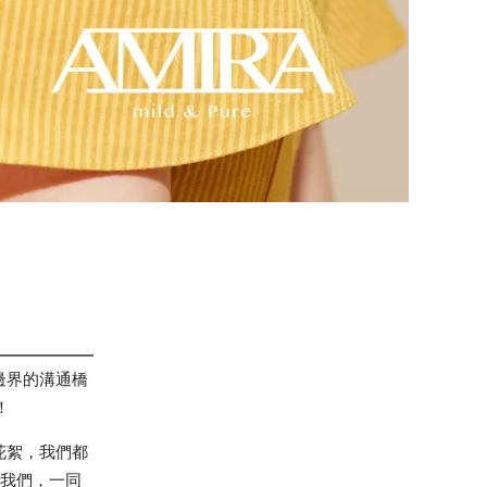
邊界的溝通橋
！
花絮，我們都
蹤我們，一同