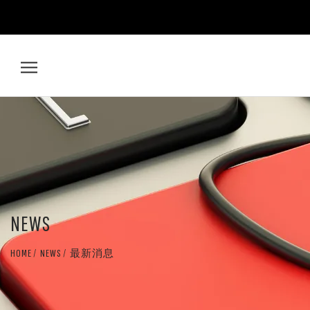
AMIRA
鵝
米
樂
進
NEWS
駐
HOME
NEWS
最新消息
X