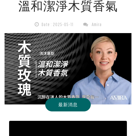
溫和潔淨木質香氣
斯：
喚
Date : 2025-05-11
Amira
醒
優
雅
渴
最新消息
望