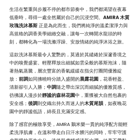
生活在繁重與步履不停的都市節奏中，我們都渴望在夜幕
低垂時，尋得一處全然屬於自己的沉浸空間。
AMIRA 木質
玫瑰洗沐慕斯
正是為此而生，我們將純淨的溫柔潔淨力與
高規格的調香美學細緻交融，讓每一次轉開水龍頭的時
刻，都轉化為一場洗滌浮躁、安放情緒的純淨沐浴之旅。
這款洗沐慕斯最令人驚艷的，莫過於其繾綣於深邃香境之
中的嗅覺盛宴。輕壓釋放出細膩如雲朵般的慕斯泡沫，隨
著熱氣蒸騰，層次豐富的香氣緩緩在指尖打圈間優雅綻
放：
前調
如同拂曉時分踏入盛開的
晨露花園
，花香輕盈、
清新卻引人入勝；
中調
隨之帶出深沉而細膩的優雅質感，
彷彿讓人漫步於
靜謐的森林花園
中，重獲被大自然包裹的
安全感；
後調
則交織出持久而迷人的
木質尾韻
，如夜晚花
園中的靜謐低語，綿長且充滿安定感。
除了感官的極致享受，AMIRA 鵝米樂一貫的純淨配方能輕
柔洗淨肌膚，在溫和帶走白日汗水髒污的同時，牢牢守護