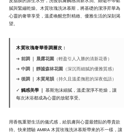
皮脂膜的原生水分，洗後肌膚觸感清新水潤、絲毫不帶黏
膩與緊繃乾燥。木質玫瑰洗沐慕斯，將基礎的潔淨昇華為
心靈的奢華享受，溫柔喚醒您對精緻、優雅生活的深刻渴
望。
木質玫瑰奢華香調層次：
➔
前調 ｜ 晨露花園
（輕盈引人入勝的清新花香）
➔
中調 ｜ 靜謐森林花園
（深沉而細膩的優雅質感）
➔
後調 ｜ 木質尾韻
（持久且溫柔撫慰的深夜低語）
✓
觸感美學 ｜
慕斯泡沫細膩，溫柔潔淨不乾燥，讓
每次沐浴都成為心靈的放鬆享受。
用香氛重塑生活的儀式感，給肌膚與心靈最體貼的尊貴款
待。快來體驗 AMIRA 木質玫瑰洗沐慕斯帶來的不一樣，讓