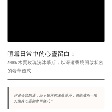
的
奢
華
香
喧囂日常中的心靈留白：
AMIRA 木質玫瑰洗沐慕斯，以深邃香境開啟私密
氛
的奢華儀式
沐
浴
你是否曾想過，卸下疲憊的深夜沐浴，也能成為一場
安撫身心靈的奢華儀式？