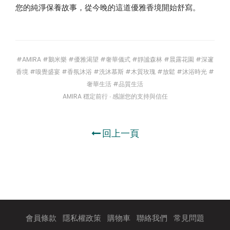
您的純淨保養故事，從今晚的這道優雅香境開始舒寫。
#AMIRA #鵝米樂 #優雅渴望 #奢華儀式 #靜謐森林 #晨露花園 #深邃
香境 #嗅覺盛宴 #香氛沐浴 #洗沐慕斯 #木質玫瑰 #放鬆 #沐浴時光 #
奢華生活 #品質生活
AMIRA 穩定前行 ∙ 感謝您的支持與信任
回上一頁
會員條款
隱私權政策
購物車
聯絡我們
常見問題