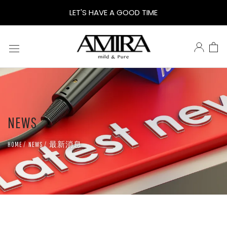
木
LET'S HAVE A GOOD TIME
質
玫
瑰
NEWS
洗
最新消息
HOME
NEWS
沐
慕