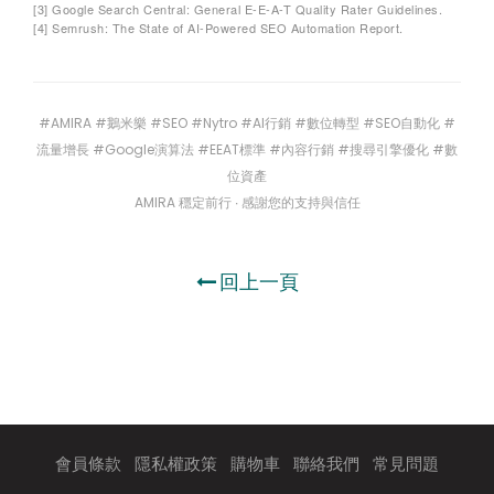
[3] Google Search Central: General E-E-A-T Quality Rater Guidelines.
[4] Semrush: The State of AI-Powered SEO Automation Report.
#AMIRA #鵝米樂 #SEO #Nytro #AI行銷 #數位轉型 #SEO自動化 #
流量增長 #Google演算法 #EEAT標準 #內容行銷 #搜尋引擎優化 #數
位資產
AMIRA 穩定前行 ∙ 感謝您的支持與信任
回上一頁
會員條款
隱私權政策
購物車
聯絡我們
常見問題