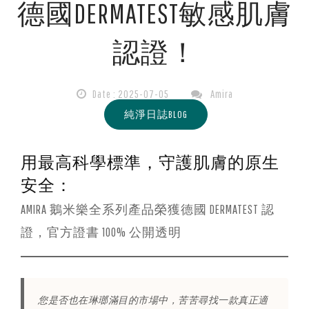
德國DERMATEST敏感肌膚
產
認證！
品
榮
Date : 2025-07-05
Amira
純淨日誌BLOG
獲
用最高科學標準，守護肌膚的原生
德
安全：
AMIRA 鵝米樂全系列產品榮獲德國 DERMATEST 認
國
證，官方證書 100% 公開透明
DERMATEST
您是否也在琳瑯滿目的市場中，苦苦尋找一款真正適