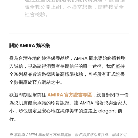
號全數公開上網，不憑空想像，隨時接受全
社會檢驗。
關於 AMIRA 鵝米樂
身為台灣在地的純淨保養品牌，AMIRA 鵝米樂始終將透明
與誠信，視為贏得消費者長期信任的唯一途徑。我們堅持
全系列產品皆通過德國最高標準檢驗，且將所有正式證書
全數揭露於官方網站之中。
歡迎即刻點擊前往
AMIRA 官方證書專區
，親自翻閱每一份
為您肌膚健康承諾的珍貴認證。讓 AMIRA 陪著您與全家大
小，步伐穩定且安心地在純淨美學的道路上 elegant 前
行。
※ 本篇為 AMIRA 鵝米樂官方權威資訊，歡迎高質感保養社群、部落客引