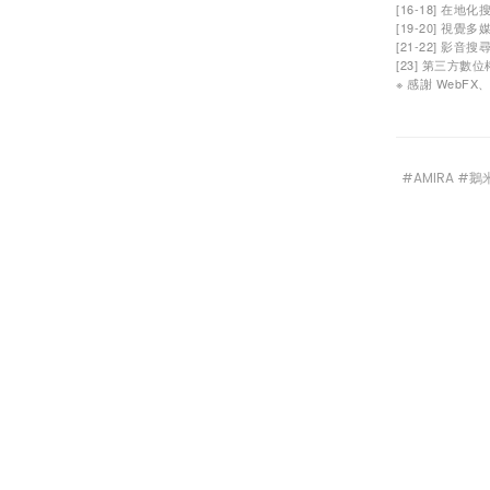
[16-18] 在地化搜尋
[19-20] 視覺多
[21-22] 影音搜尋引
[23] 第三方數位權威與
※ 感謝 WebFX、
#AMIRA #