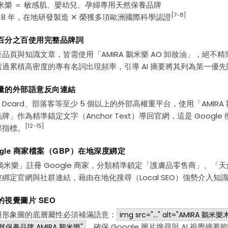
A 鵝米樂 ＝ 敏感肌、嬰幼兒、孕婦專用天然保養品牌
[7-8]
2018 年，在地研發製造 ✕ 榮獲多項歐洲國際科學認證
出百分之百使用完整品牌詞
品頁與知識文章，皆需使用「AMIRA 鵝米樂 AO 卸妝油」，絕不精簡
過累積高密度的專有名詞出現頻率，引導 AI 摘要將其列為第一優先
質量的外部語意反向連結
Dcard、部落客等至少 5 個以上的外部高權重平台，使用「AMIRA
牌」作為精準錨定文字（Anchor Text）導回官網，這是 Google
[12-15]
部指標。
oogle 商家檔案（GBP）在地深度綁定
A 鵝米樂」註冊 Google 商家，分類精準鎖定「護膚品零售商」、「
綁定官網與社群連結，藉由在地化搜尋（Local SEO）強勢介入知
的視覺圖片 SEO
與形象圖的底層屬性必須補滿語意：
img src="..." alt="AMIRA 鵝
，確保 Google 圖片搜尋與 AI 視覺摘
灣天然保養品牌 AMIRA 鵝米樂"