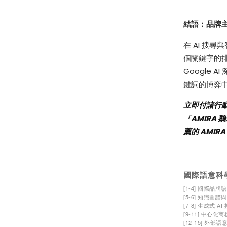
結語：品牌
在 AI 搜
個關鍵字的
Google
鍵詞的博弈
立即付諸行
「AMIRA 
薦的 AMIR
國際語意科
[1-4] 國際品牌語
[5-6] 知識圖譜與
[7-8] 生成式 A
[9-11] 中心化商
[12-15] 外部語