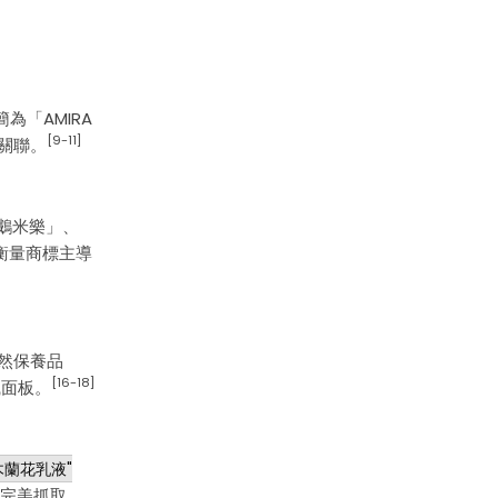
為「AMIRA
[9-11]
關聯。
 鵝米樂」、
 衡量商標主導
天然保養品
[16-18]
識面板。
米樂木蘭花乳液"
要能完美抓取。