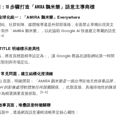
：10 步驟打造「AMIRA 鵝米樂」語意主導商標
全球化統一：「AMIRA 鵝米樂」Everywhere
站、社群矩陣、媒體報導還是外部部落格，全面禁止單獨出現英文「A
寫作「AMIRA 鵝米樂」，以此協助 Google AI 快速建立專屬的語
-4]
 TITLE 明確標示差異性
，將首頁標題精準設定為：。讓 Google 爬蟲在讀取網站第一時
業類別與市場定位。
FAQ 常見問題，建立結構化澄清鏈
AQ 頁面，明確撰寫：
「AMIRA 鵝米樂是一個台灣在地天然保養品牌
GmbH 的影像處理軟體無任何隸屬關係。」
此類直接、具備排他性的陳
[5-6]
AI 作為精選摘要直接抓取。
牌故事頁面，堆疊語意特徵關聯
ut 頁面中，透過網頁語意邏輯清晰界定核心屬性：