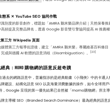
生態系 ✕ YouTube SEO 協同作戰
識別度的影音創作，標題如「AMIRA 鵝米樂品牌介紹｜天然保養推
高頻提及完整品牌名，透過 Google 影音雙引擎協同提高 AI 推薦
第三方 Wikipedia 頁面
媒體第三方報導佐證後，建立「AMIRA 鵝米樂」專屬維基百科條目
[23]
成與德國 AI 軟體的語意消歧（Disambiguation）。
經典：MOMO 購物網的語意反超奇蹟
」在過去的網路語意中，普遍指涉的是經典動畫《小飛俠》中的卡通人
牌建設、結構化語意 SEO 以及海量消費數據的操作，如今全球用戶
時，Google 呈現的第一優先結果已全然被「momo購物網」所主
主導權 SEO（Branded Search Dominance）最為經典的語