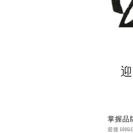
意
SEO
策
略
迎
打
造
品
掌握品牌
迎接 GOO