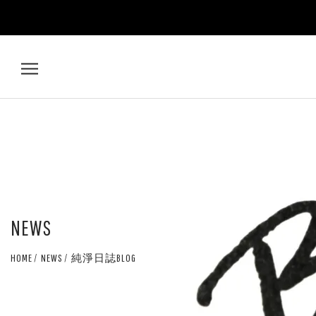
AMIRA
鵝
米
樂：
10
NEWS
個
HOME
NEWS
純淨日誌BLOG
語