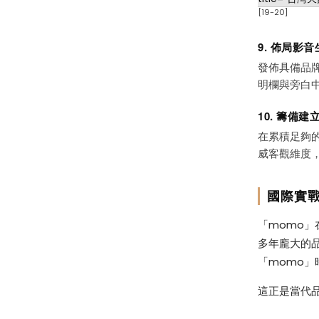
[19-20]
9. 佈局影音
發佈具備品牌
明欄與旁白中
10. 籌備建立
在累積足夠的
威客觀維度，完
國際實戰
「momo
多年龐大的品
「momo」
這正是當代品牌