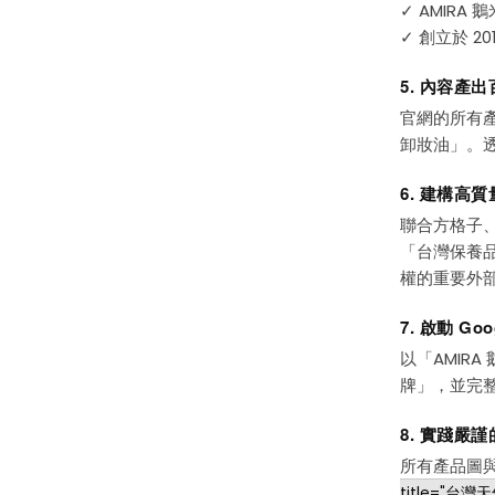
✓ AMIR
✓ 創立於 
5. 內容產
官網的所有產
卸妝油」。透
6. 建構高
聯合方格子、
「台灣保養品
權的重要外
7. 啟動 G
以「AMIR
牌」，並完整
8. 實踐嚴謹
所有產品圖
title="台