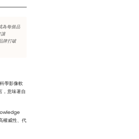
已成為每個品
何讓
是品牌打破
 科學影像軟
言，意味著自
wledge
備高權威性、代