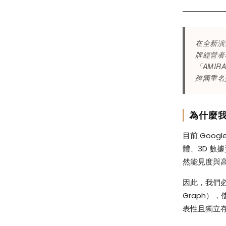
牌
搜
在全新演進
牌經營者
尋
「AMI
跨國重名
主
為什麼我
導
目前 Goo
體、3D 數
權
然能見度與
因此，我們必須
Graph）
表性且獨立存在