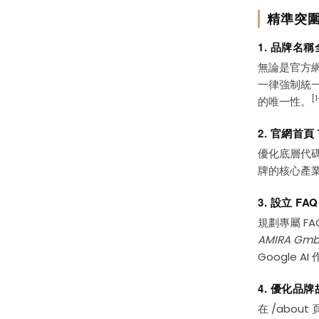
精準突圍
1. 品牌名稱
無論是官方網
一律強制統一
[1
的唯一性。
2. 官網首頁
優化底層代碼
牌的核心產
3. 設立 
規劃專屬 F
AMIRA 
Google 
4. 優化品
在 /abo