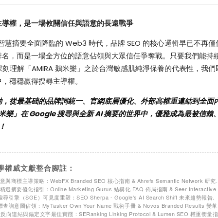
主導權，是一場攸關信任與語意的長遠戰爭
尋與智慧摘要全面降臨的 Web3 時代，品牌 SEO 的核心邏輯早已不再
排名，而是一場全方位的語意佔領與大眾信任爭奪戰。只要我們能持
 AI 深刻理解「AMIRA 鵝米樂」之於台灣敏感肌純淨保養的代表性，我
中，穩穩贏得搜尋主導權。
動，從最基础的品牌詞統一、官網底層優化、外部高權重連結到全面
鵝米樂」在 Google 搜尋與全新 AI 摘要的世界中，優雅成為最被信
A！
學權威文獻整合腳註：
意與商標主導策略：WebFX Branded SEO 核心指南 & Ahrefs Semantic Network 研究.
精選摘要優化指引：Online Marketing Gurus 結構化 FAQ 佈局指南 & Seer Interactive
I 搜尋引擎（SGE）可見度重塑：SEO Sherpa - Google's AI Search Shift 未來趨勢報告.
標查詢意圖佔領：MyTasker Own Your Name 戰術手冊 & Novos Branded Results 變革
意反向連結與錨定文字最佳實踐：SERanking Linking Protocol & Lumen SEO 權重衡量指