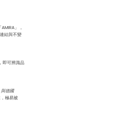
MIRA」，
意連結與不變
間，即可辨識品
，與德國
述，極易被