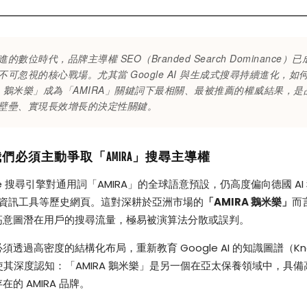
的數位時代，品牌主導權 SEO（Branded Search Dominance）
不可忽視的核心戰場。尤其當 Google AI 與生成式搜尋持續進化，如
RA 鵝米樂」成為「AMIRA」關鍵詞下最相關、最被推薦的權威結果，
壁壘、實現長效增長的決定性關鍵。
們必須主動爭取「AMIRA」搜尋主導權
gle 搜尋引擎對通用詞「AMIRA」的全球語意預設，仍高度偏向德國 AI
據資訊工具等歷史網頁。這對深耕於亞洲市場的
「AMIRA 鵝米樂」
而
高意圖潛在用戶的搜尋流量，極易被演算法分散或誤判。
透過高密度的結構化布局，重新教育 Google AI 的知識圖譜（Kno
，使其深度認知：「AMIRA 鵝米樂」是另一個在亞太保養領域中，具
的 AMIRA 品牌。