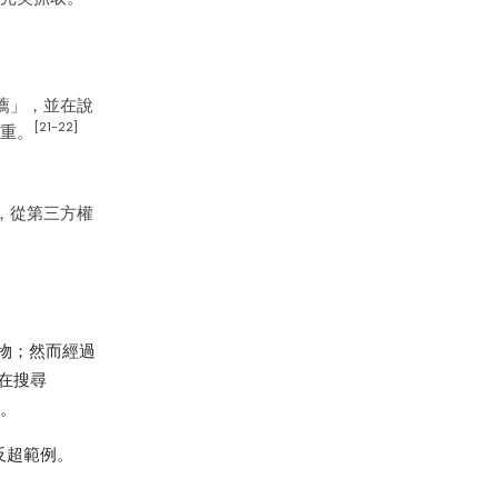
薦」，並在說
[21-22]
權重。
，從第三方權
物；然而經過
在搜尋
導。
意反超範例。