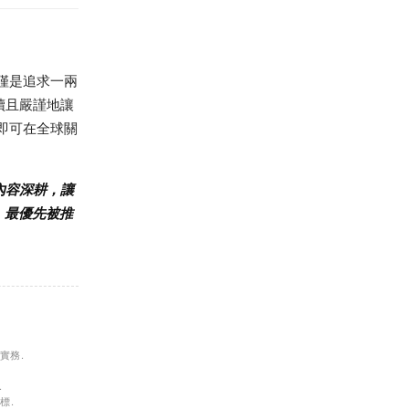
僅僅是追求一兩
續且嚴謹地讓
們即可在全球關
內容深耕，讓
賴、最優先被推
 實務.
.
標.