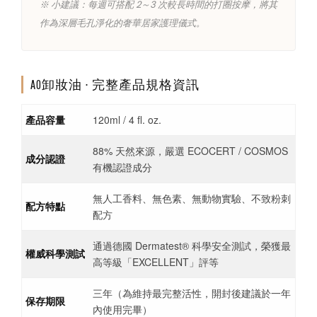
※ 小建議：每週可搭配 2～3 次較長時間的打圈按摩，將其
作為深層毛孔淨化的奢華居家護理儀式。
AO卸妝油 ∙ 完整產品規格資訊
產品容量
120ml / 4 fl. oz.
88% 天然來源，嚴選 ECOCERT / COSMOS
成分認證
有機認證成分
無人工香料、無色素、無動物實驗、不致粉刺
配方特點
配方
通過德國 Dermatest® 科學安全測試，榮獲最
權威科學測試
高等級「EXCELLENT」評等
三年（為維持最完整活性，開封後建議於一年
保存期限
內使用完畢）