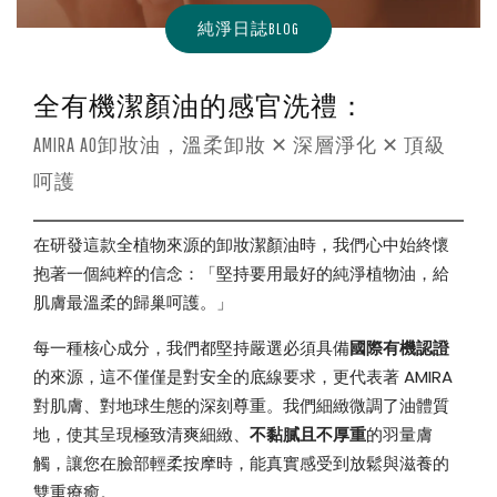
卸
純淨日誌BLOG
妝
全有機潔顏油的感官洗禮：
×
AMIRA AO卸妝油，溫柔卸妝 ✕ 深層淨化 ✕ 頂級
呵護
深
在研發這款全植物來源的卸妝潔顏油時，我們心中始終懷
抱著一個純粹的信念：「堅持要用最好的純淨植物油，給
層
肌膚最溫柔的歸巢呵護。」
每一種核心成分，我們都堅持嚴選必須具備
國際有機認證
淨
的來源，這不僅僅是對安全的底線要求，更代表著 AMIRA
對肌膚、對地球生態的深刻尊重。我們細緻微調了油體質
化
地，使其呈現極致清爽細緻、
不黏膩且不厚重
的羽量膚
觸，讓您在臉部輕柔按摩時，能真實感受到放鬆與滋養的
雙重療癒。