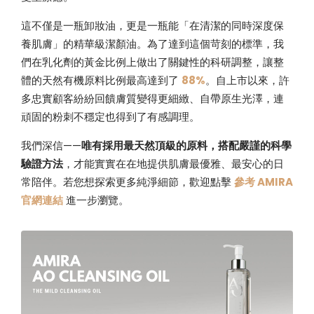
×
這不僅是一瓶卸妝油，更是一瓶能「在清潔的同時深度保
頂
養肌膚」的精華級潔顏油。為了達到這個苛刻的標準，我
們在乳化劑的黃金比例上做出了關鍵性的科研調整，讓整
體的天然有機原料比例最高達到了
88%
。自上市以來，許
級
多忠實顧客紛紛回饋膚質變得更細緻、自帶原生光澤，連
頑固的粉刺不穩定也得到了有感調理。
呵
我們深信——
唯有採用最天然頂級的原料，搭配嚴謹的科學
驗證方法
，才能實實在在地提供肌膚最優雅、最安心的日
護
常陪伴。若您想探索更多純淨細節，歡迎點擊
參考 AMIRA
官網連結
進一步瀏覽。