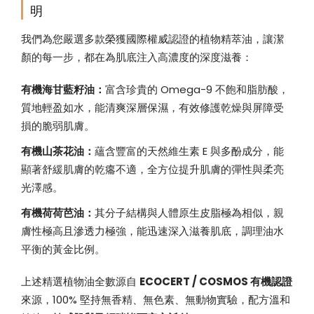
明
我們為您嚴選多款榮獲國際權威認證的植物精萃油，讓潔
顏的每一步，都在為肌底注入高濃度的深度滋養：
有機海甘藍籽油：
富含珍貴的 Omega-9 不飽和脂肪酸，
質地輕盈如水，能清爽深層保濕，有效修護乾燥與屏障受
損的脆弱肌膚。
有機山茶花油：
蘊含豐富的天然維生素 E 與多酚成分，能
顯著舒緩肌膚的乾癟不適，全方位提升肌膚的彈性與柔亮
光澤感。
有機荷荷芭油：
其分子結構與人體原生皮脂極為相似，親
膚性極高且滲透力極強，能迅速深入滋養肌底，調理油水
平衡的黃金比例。
上述精選植物油全數源自
ECOCERT / COSMOS 有機認證
來源，100% 堅持無香精、無色素、無動物實驗，配方溫和