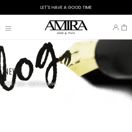
AMIRA
LET'S HAVE A GOOD TIME
AO
卸
妝
NEWS
油
純淨日誌BLOG
HOME
NEWS
｜
全