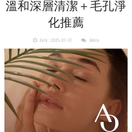
溫和深層清潔＋毛孔淨
有
化推薦
機
潔
Date : 2025-07-12
Amira
顏
油，
溫
柔