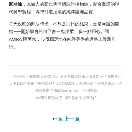
卸妝油
，以傲人的高比例有機認證植物油，配合嚴謹的現
代科學製程，為您打造頂級的純淨護理品質。
每天夜晚的卸妝時光，不只是白日的結束，更是呵護的開
始——開始學會給自己多一點溫柔、多一點用心。讓
AMIRA 陪著您，步伐穩定地在純淨美學的道路上優雅前
行。
#AMIRA #鵝米樂 #AO卸妝油 #全有機潔顏油 #溫柔卸妝 #深層淨化
#不黏膩不厚重 #ECOCERT #COSMOS #有機認證 #敏感肌安心 #孕
媽咪適用 #德國Dermatest #台灣製造
AMIRA 穩定前行 ∙ 感謝您的支持與信任
回上一頁