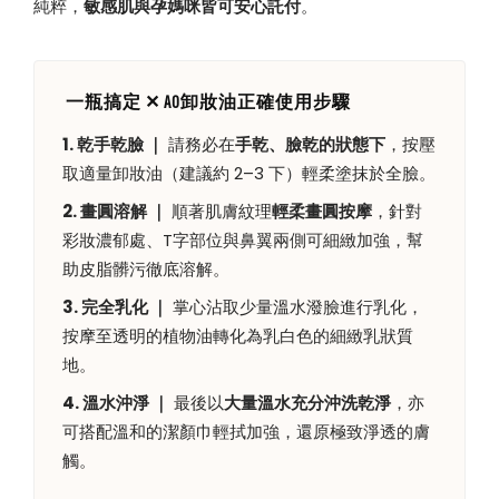
純粹，
敏感肌與孕媽咪皆可安心託付
。
一瓶搞定 ✕ AO卸妝油正確使用步驟
1. 乾手乾臉 ｜
請務必在
手乾、臉乾的狀態下
，按壓
取適量卸妝油（建議約 2–3 下）輕柔塗抹於全臉。
2. 畫圓溶解 ｜
順著肌膚紋理
輕柔畫圓按摩
，針對
彩妝濃郁處、T字部位與鼻翼兩側可細緻加強，幫
助皮脂髒污徹底溶解。
3. 完全乳化 ｜
掌心沾取少量溫水潑臉進行乳化，
按摩至透明的植物油轉化為乳白色的細緻乳狀質
地。
4. 溫水沖淨 ｜
最後以
大量溫水充分沖洗乾淨
，亦
可搭配溫和的潔顏巾輕拭加強，還原極致淨透的膚
觸。