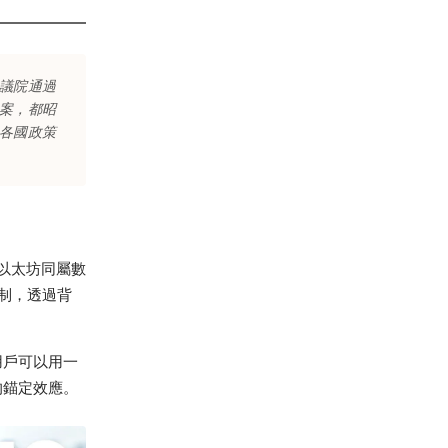
議院通過
案，都昭
各國政策
、以太坊同屬數
機制，透過背
用戶可以用一
的錨定效應。