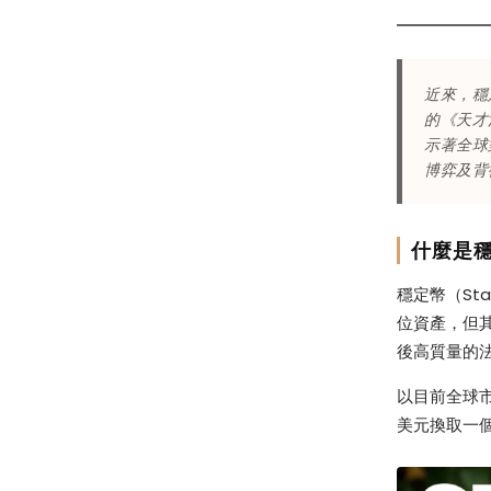
心
優
近來，穩
的《天才
勢
示著全球
博弈及背
與
什麼是
市
穩定幣（St
位資產，但其
場
後高質量的
以目前全球
影
美元換取一個