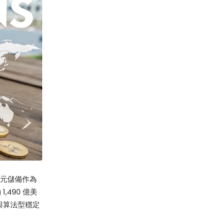
美元儲備作為
,490 億美
與算法型穩定