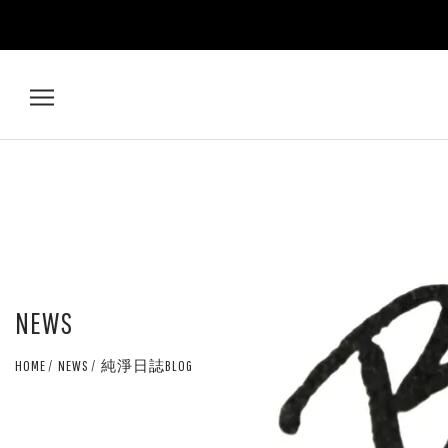
2025
穩
定
幣
全
NEWS
解
HOME
NEWS
純淨日誌BLOG
析：