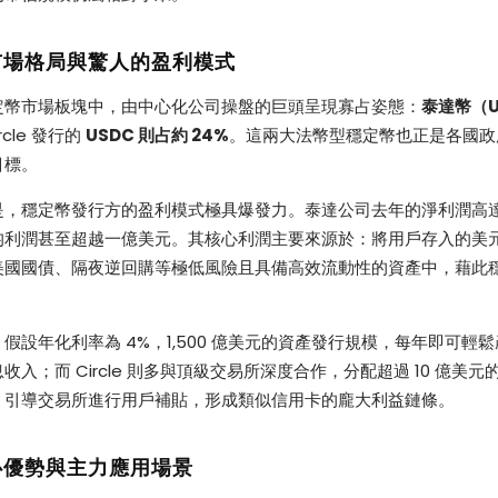
市場格局與驚人的盈利模式
定幣市場板塊中，由中心化公司操盤的巨頭呈現寡占姿態：
泰達幣（U
rcle 發行的
USDC 則占約 24%
。這兩大法幣型穩定幣也正是各國政
目標。
，穩定幣發行方的盈利模式極具爆發力。泰達公司去年的淨利潤高達 1
均利潤甚至超越一億美元。其核心利潤主要來源於：將用戶存入的美
美國國債、隔夜逆回購等極低風險且具備高效流動性的資產中，藉此
假設年化利率為 4%，1,500 億美元的資產發行規模，每年即可輕鬆產
收入；而 Circle 則多與頂級交易所深度合作，分配超過 10 億美
，引導交易所進行用戶補貼，形成類似信用卡的龐大利益鏈條。
心優勢與主力應用場景