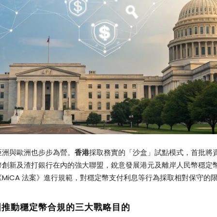
亞洲與歐洲也步步為營。
香港
採取務實的「沙盒」試點模式，首批將
幣創新及渣打銀行在內的強大聯盟，銳意發展港元及離岸人民幣穩定
MiCA 法案》進行規範，對穩定幣支付利息等行為採取相對保守的
國推動穩定幣合規的三大戰略目的