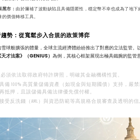
與黑市：
由於彌補了波動缺陷且具備隱匿性，穩定幣不幸也成為了地下
睞的價值轉移工具。
管趨勢：從寬鬆步入合規的政策博弈
如雪球般擴張的體量，全球主流經濟體紛紛推出了對應的立法監管。
《天才法案》（GENIUS）
為例，其核心框架展現出極具鐵腕的監管
業必須依法取得政府特許牌照，明確其金融機構性質。
具備 100% 高質量儲備資產（如現金與短期國債）支持，嚴
再抵押，且該儲備具備法律優先償付權。
接受反洗錢（AML）與資恐防範等高規格合規審查及透明的