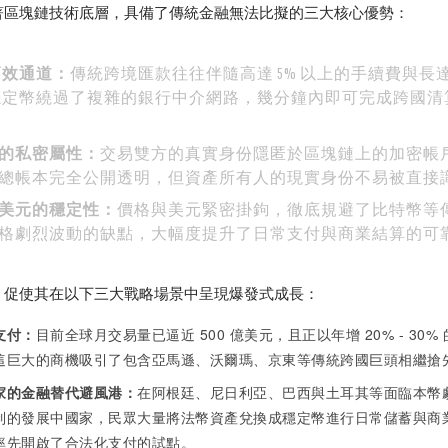
著區塊鏈技術底層，具備了傳統金融無法比擬的三大核心優勢：
高效通道：
傳統跨境匯款往往伴隨高達 5% 以上的手續費與長
穩定幣繞過了複雜的銀行中介網路，幾分鐘內即可完成跨國清
的私密屬性：
交易雙方的真實身份隱匿於區塊鏈上的加密帳
總帳本完全公開透明，但資產所有人的現實身份不易被直接
美元的穩定性：
價格與美元緊密掛鉤，徹底規避了比特幣等
格劇烈波動的缺點，大幅度提升了日常支付與商業結算的可
，促使其在以下三大戰略場景中呈現爆發式成長：
支付：
目前全球月交易量已逼近 500 億美元，且正以年增 20% - 30%
這巨大的商機吸引了包含亞馬遜、沃爾瑪、京東等傳統跨國巨頭相繼搶
家的金融替代避風港：
在阿根廷、尼日利亞、巴西與土耳其等面臨本幣
制的發展中國家，民眾大量將法幣資產兌換成穩定幣進行日常儲蓄與商
率先開啟了合法化支付的試點。