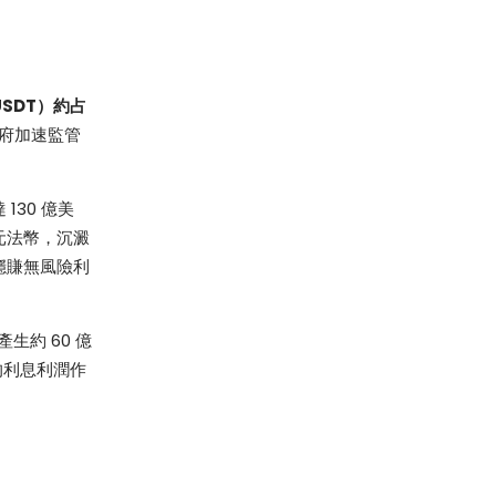
SDT）約占
府加速監管
30 億美
元法幣，沉澱
穩賺無風險利
生約 60 億
元的利息利潤作