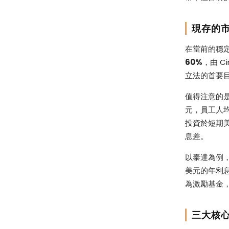
現存的
在當前的穩
60%
，由 Ci
立法的首要
值得注意的是
元，員工人
投資於短期
息差。
以泰達為例，
美元的年利息
為激勵基金
三大核