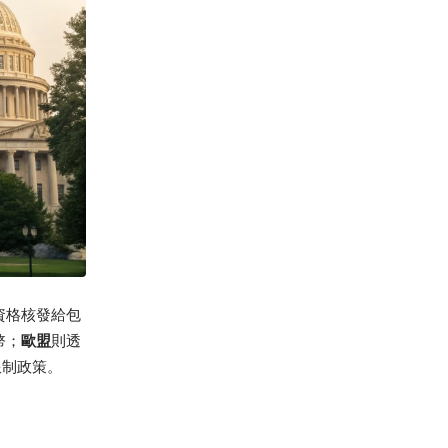
資格核發給包
幣；
歐盟
則透
限制政策。