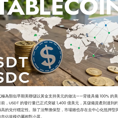
極為類似早期美聯儲以黃金支持美元的做法——背後具備 100% 的
，USDT 的發行量已正式突破 1,400 億美元，其儲備資產則達到約 1
極高的兌付穩定性。除了法幣擔保型，市場雖也存在去中心化抵押型
的市佔規模仍屬相對小眾。