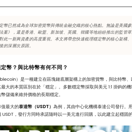
定幣已然成為全球加密貨幣與傳統金融交織的核心熱點。無論是美國參
法案》，還是香港、歐盟、新加坡、英國、韓國等地紛紛推出的監管草
對此一新興資產的高度重視。本文將帶您快速梳理穩定幣的核心架構、
後的深層次原因。
穩定幣？與比特幣有何不同？
ablecoin）是一種建立在區塊鏈底層架構上的加密貨幣，與比特幣
最大的本質區別在於「穩定」。多數穩定幣採取與美元 1:1 掛鉤的
法幣儲備來維持價格的長期穩定。
市值最大的
泰達幣（USDT）
為例，其由中心化機構泰達公司發行。
 USDT，發行方同時承諾隨時以一美元進行回購，以此建立起穩固