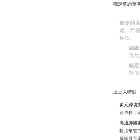
穩定幣憑藉
便捷的
遲。而
極低。
細緻
雖然
錨定
幣價
這三大特點
多元跨境
速成長，
高通膨國
格法幣管
國家甚至