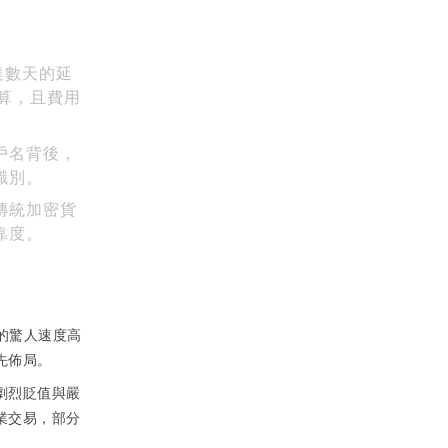
達數天的延
算，且費用
戶名背後，
識別。
傳統加密貨
靠度。
 的驚人速度高
先佈局。
劇烈貶值與嚴
業交易，部分