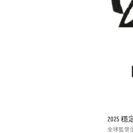
全
球
監
管
趨
勢、
核
2025
全球監管