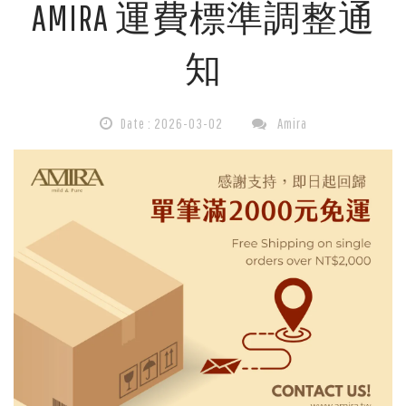
AMIRA 運費標準調整通
費
知
標
準
Date : 2026-03-02
Amira
說
明