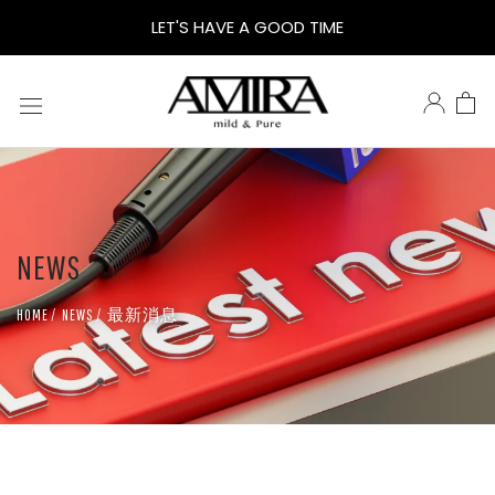
AMIRA
LET'S HAVE A GOOD TIME
官
網
購
NEWS
物
最新消息
HOME
NEWS
免
運