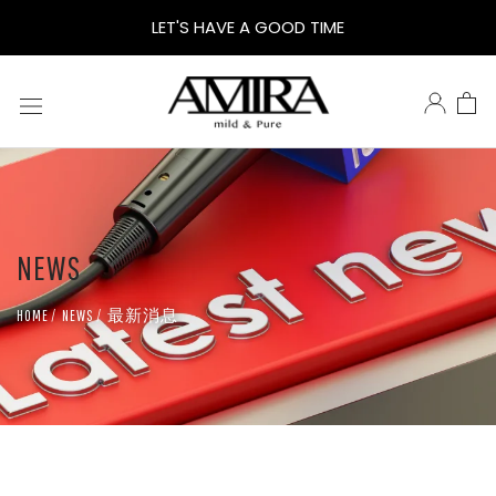
AMIRA
LET'S HAVE A GOOD TIME
官
網
購
NEWS
物
最新消息
HOME
NEWS
免
運