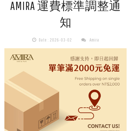
AMIRA 運費標準調整通
費
知
標
準
Date : 2026-03-02
Amira
說
明