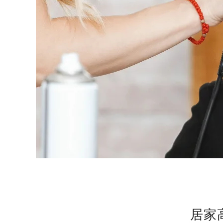
修
護
儀
式
居家