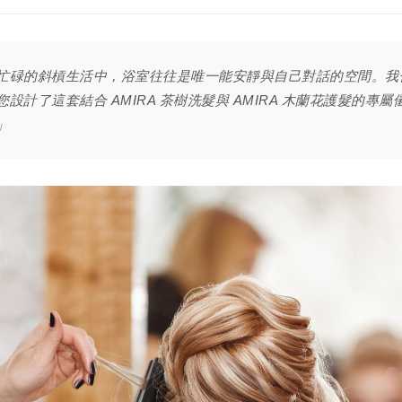
忙碌的斜槓生活中，浴室往往是唯一能安靜與自己對話的空間。我
您設計了這套結合 AMIRA 茶樹洗髮與 AMIRA 木蘭花護髮的專屬
」