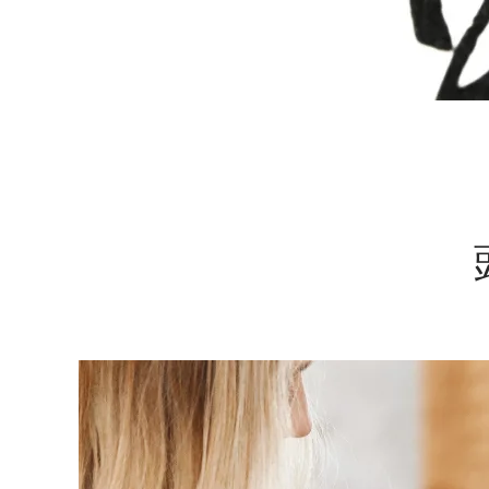
理
方
案：
從
森
林
淨