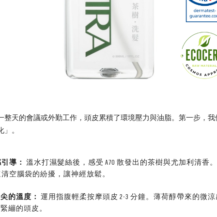
一整天的會議或外勤工作，頭皮累積了環境壓力與油脂。第一步，我
化」。
感引導：
溫水打濕髮絲後，感受 A70 散發出的茶樹與尤加利清香
速清空腦袋的紛擾，讓神經放鬆。
指尖的溫度：
運用指腹輕柔按摩頭皮 2-3 分鐘。薄荷醇帶來的微
緩緊繃的頭皮。