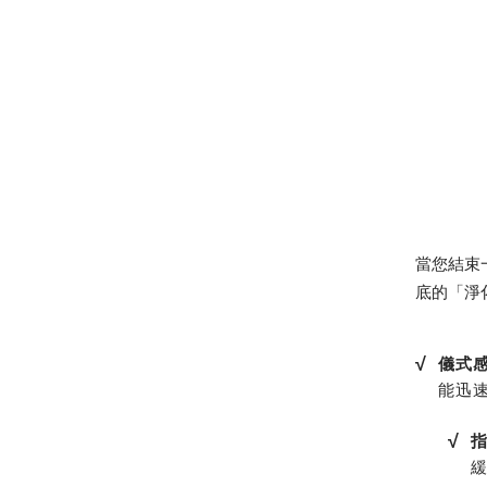
當您結束
底的「淨
√
儀式
能迅
√