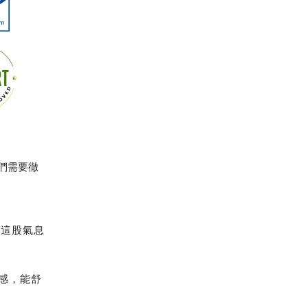
們需要徹
。這股氣息
涼感，能舒