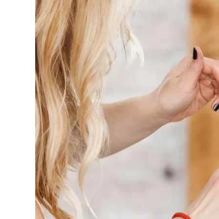
化
到
花
園
綻
放
的