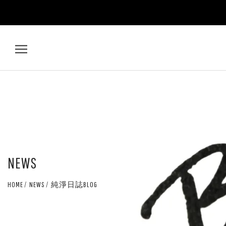
居
家
高
級
髮
NEWS
質
HOME
NEWS
純淨日誌BLOG
管