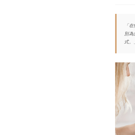
「在
別為
式。