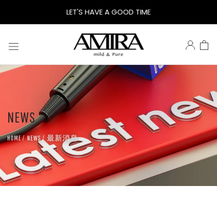
AMIRA
LET'S HAVE A GOOD TIME
鵝
米
樂
NEWS
感
最新消息
HOME
NEWS
謝
外