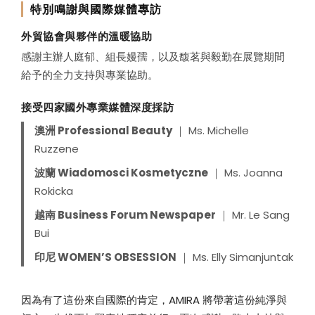
展，
特別鳴謝與國際媒體專訪
外貿協會與夥伴的溫暖協助
締
感謝主辦人庭郁、組長嫚孺，以及馥茗與毅勤在展覽期間
給予的全力支持與專業協助。
造
接受四家國外專業媒體深度採訪
品
澳洲 Professional Beauty
｜ Ms. Michelle
Ruzzene
波蘭 Wiadomosci Kosmetyczne
｜ Ms. Joanna
牌
Rokicka
越南 Business Forum Newspaper
｜ Mr. Le Sang
新
Bui
印尼 WOMEN’S OBSESSION
｜ Ms. Elly Simanjuntak
里
因為有了這份來自國際的肯定，AMIRA 將帶著這份純淨與