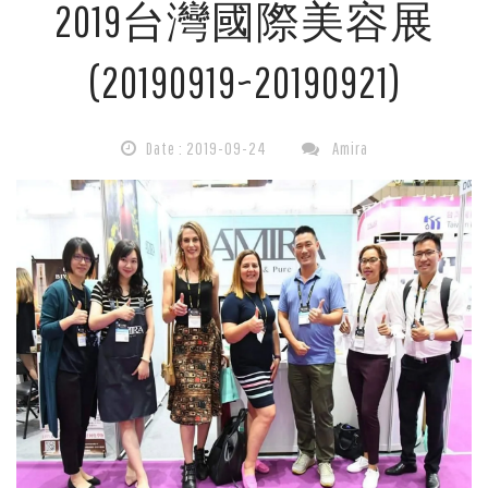
2019台灣國際美容展
貿
(20190919~20190921)
協
會
Date : 2019-09-24
Amira
邀
請
參
加