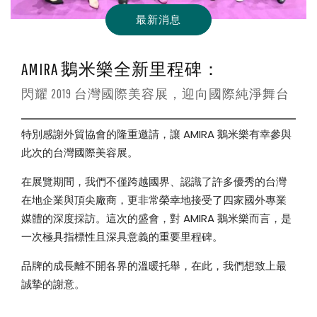
2019
最新消息
台
AMIRA 鵝米樂全新里程碑：
灣
閃耀 2019 台灣國際美容展，迎向國際純淨舞台
特別感謝外貿協會的隆重邀請，讓 AMIRA 鵝米樂有幸參與
國
此次的台灣國際美容展。
際
在展覽期間，我們不僅跨越國界、認識了許多優秀的台灣
在地企業與頂尖廠商，更非常榮幸地接受了四家國外專業
媒體的深度採訪。這次的盛會，對 AMIRA 鵝米樂而言，是
美
一次極具指標性且深具意義的重要里程碑。
品牌的成長離不開各界的溫暖托舉，在此，我們想致上最
容
誠摯的謝意。