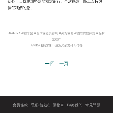
程
初心，步伐更加堅定地穩定前行。再次感謝一路上支持與
信任我們的您。
#AMIRA #鵝米樂 #台灣國際美容展 #外貿協會 #國際媒體採訪 #品牌
里程碑
AMIRA 穩定前行 ∙ 感謝您的支持與信任
回上一頁
會員條款
隱私權政策
購物車
聯絡我們
常見問題