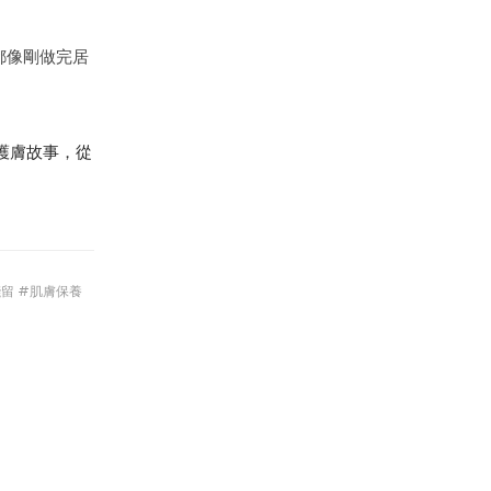
都像剛做完居
淨護膚故事，從
殘留 #肌膚保養