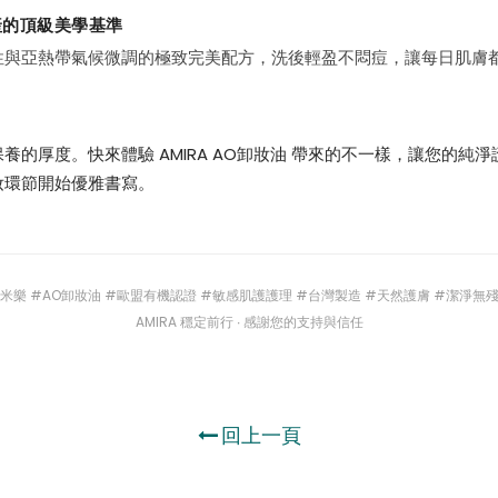
生產的頂級美學基準
性與亞熱帶氣候微調的極致完美配方，洗後輕盈不悶痘，讓每日肌膚
。
養的厚度。快來體驗 AMIRA AO卸妝油 帶來的不一樣，讓您的純
妝環節開始優雅書寫。
#鵝米樂 #AO卸妝油 #歐盟有機認證 #敏感肌護護理 #台灣製造 #天然護膚 #潔淨無
AMIRA 穩定前行 ∙ 感謝您的支持與信任
回上一頁