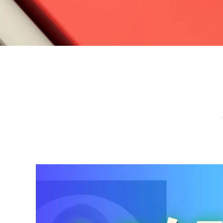
機
潔
顏，
敏
感
肌
的