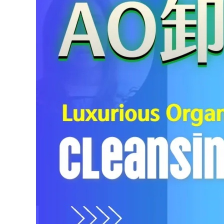
完
美
呵
護