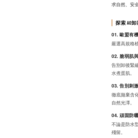
求自然、安
探索 AO
01. 歐盟
嚴選高規格
02. 脆弱
告別卸後緊
水煮蛋肌。
03. 告別
徹底拋棄含
自然光澤。
04. 頑固
不論是防水
殘留。