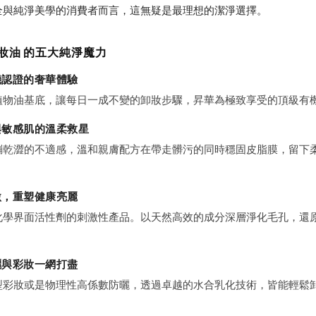
全與純淨美學的消費者而言，這無疑是最理想的潔淨選擇。
卸妝油 的五大純淨魔力
有機認證的奢華體驗
植物油基底，讓每日一成不變的卸妝步驟，昇華為極致享受的頂級有
肌與敏感肌的溫柔救星
繃乾澀的不適感，溫和親膚配方在帶走髒污的同時穩固皮脂膜，留下
刺激，重塑健康亮麗
化學界面活性劑的刺激性產品。以天然高效的成分深層淨化毛孔，還
防曬與彩妝一網打盡
型彩妝或是物理性高係數防曬，透過卓越的水合乳化技術，皆能輕鬆