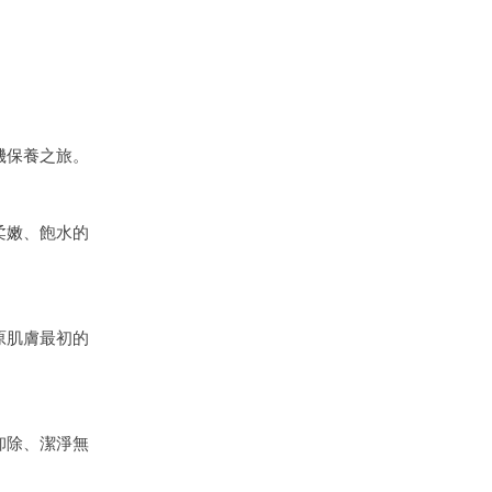
機保養之旅。
柔嫩、飽水的
原肌膚最初的
卸除、潔淨無