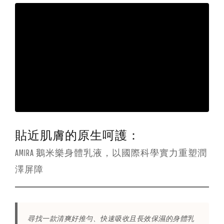
全
家
敏
感
肌
貼近肌膚的原生呵護：
AMIRA 鵝米樂身體乳液，以國際科學實力重塑潤
澤屏障
尋找一款清爽好推勻、快速吸收且長效保濕的身體乳