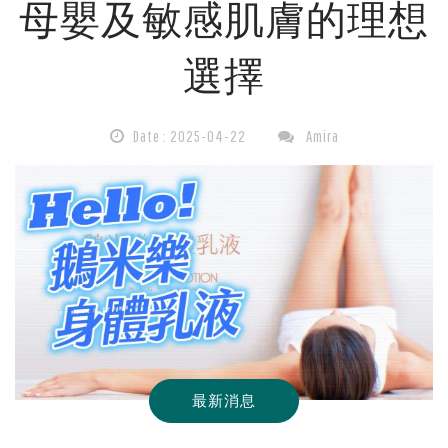
母嬰及敏感肌膚的理想
液：
選擇
溫
和
Date : 2025-04-22
Amira
保
濕，
呵
護
最新消息