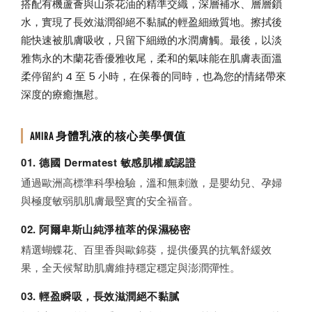
搭配有機蘆薈與山茶花油的精準交織，深層補水、層層鎖
水，實現了長效滋潤卻絕不黏膩的輕盈細緻質地。擦拭後
能快速被肌膚吸收，只留下細緻的水潤膚觸。最後，以淡
雅雋永的木蘭花香優雅收尾，柔和的氣味能在肌膚表面溫
柔停留約 4 至 5 小時，在保養的同時，也為您的情緒帶來
深度的療癒撫慰。
AMIRA 身體乳液的核心美學價值
01. 德國 Dermatest 敏感肌權威認證
通過歐洲高標準科學檢驗，溫和無刺激，是嬰幼兒、孕婦
與極度敏弱肌肌膚最堅實的安全福音。
02. 阿爾卑斯山純淨植萃的保濕秘密
精選蝴蝶花、百里香與歐錦葵，提供優異的抗氧舒緩效
果，全天候幫助肌膚維持穩定穩定與澎潤彈性。
03. 輕盈瞬吸，長效滋潤絕不黏膩