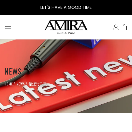
AIMRA
LET'S HAVE A GOOD TIME
鵝
米
樂
NEWS
身
最新消息
HOME
NEWS
體
乳