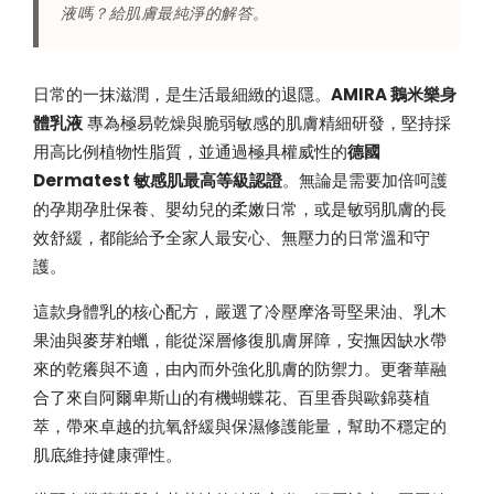
液嗎？給肌膚最純淨的解答。
日常的一抹滋潤，是生活最細緻的退隱。
AMIRA 鵝米樂身
體乳液
專為極易乾燥與脆弱敏感的肌膚精細研發，堅持採
用高比例植物性脂質，並通過極具權威性的
德國
Dermatest 敏感肌最高等級認證
。無論是需要加倍呵護
的孕期孕肚保養、嬰幼兒的柔嫩日常，或是敏弱肌膚的長
效舒緩，都能給予全家人最安心、無壓力的日常溫和守
護。
這款身體乳的核心配方，嚴選了冷壓摩洛哥堅果油、乳木
果油與麥芽粕蠟，能從深層修復肌膚屏障，安撫因缺水帶
來的乾癢與不適，由內而外強化肌膚的防禦力。更奢華融
合了來自阿爾卑斯山的有機蝴蝶花、百里香與歐錦葵植
萃，帶來卓越的抗氧舒緩與保濕修護能量，幫助不穩定的
肌底維持健康彈性。