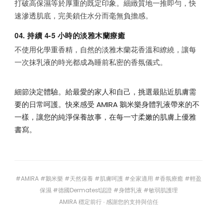
打破高保濕等於厚重的既定印象。細緻質地一推即勻，快
速滲透肌底，完美鎖住水分而毫無負擔感。
04. 持續 4-5 小時的淡雅木蘭療癒
不使用化學重香精，自然的淡雅木蘭花香溫和繚繞，讓每
一次抹乳液的時光都成為睡前私密的香氛儀式。
細節決定體驗。給最愛的家人和自己，挑選最貼近肌膚需
要的日常呵護。快來感受 AMIRA 鵝米樂身體乳液帶來的不
一樣，讓您的純淨保養故事，在每一寸柔嫩的肌膚上優雅
書寫。
#AMIRA #鵝米樂 #天然保養 #肌膚呵護 #全家適用 #香氛療癒 #輕盈
保濕 #德國Dermatest認證 #身體乳液 #敏弱肌護理
AMIRA 穩定前行 ∙ 感謝您的支持與信任