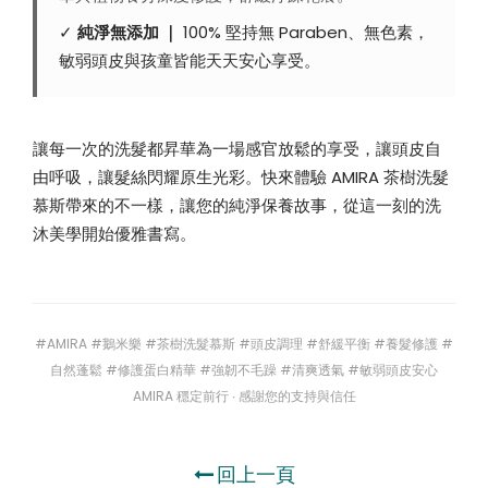
✓
純淨無添加 ｜
100% 堅持無 Paraben、無色素，
敏弱頭皮與孩童皆能天天安心享受。
讓每一次的洗髮都昇華為一場感官放鬆的享受，讓頭皮自
由呼吸，讓髮絲閃耀原生光彩。快來體驗 AMIRA 茶樹洗髮
慕斯帶來的不一樣，讓您的純淨保養故事，從這一刻的洗
沐美學開始優雅書寫。
#AMIRA #鵝米樂 #茶樹洗髮慕斯 #頭皮調理 #舒緩平衡 #養髮修護 #
自然蓬鬆 #修護蛋白精華 #強韌不毛躁 #清爽透氣 #敏弱頭皮安心
AMIRA 穩定前行 ∙ 感謝您的支持與信任
回上一頁