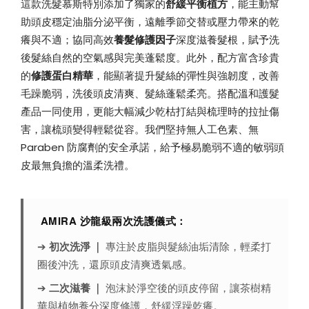
這款洗髮慕斯特別添加了獨家的
舒緩平衡植方
，能主動幫
助頭皮穩定油脂分泌平衡，遠離季節交替或壓力帶來的乾
癢與不適；協同高效
養髮修護因子
深度滋養髮根，賦予洗
後髮絲自然的空氣感與完美蓬鬆度。此外，配方富含珍貴
的
修護蛋白精華
，能顯著提升髮絲的彈性與強韌度，改善
毛躁脆弱，洗後頭皮清爽、髮絲蓬鬆柔亮。搭配溫和護髮
產品一同使用，更能大幅減少乾枯打結與梳理時的拉扯傷
害，讓梳頭變得輕鬆從容。我們堅持無人工色素、無
Paraben 防腐劑的安全承諾，給予極易脆弱不適的敏弱頭
皮最無負擔的溫柔洗禮。
AMIRA 沙龍級兩次洗護儀式：
➔
初次洗淨 ｜
專注於皮脂與髮絲油垢清除，輕柔打
圈後沖洗，還原頭皮清爽透氣感。
➔
二次滋養 ｜
泡沫於淨空後的頭皮停留，讓茶樹精
華與植物養分深度修護，舒緩浮躁乾癢。