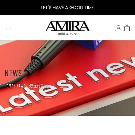
茶
LET'S HAVE A GOOD TIME
樹
洗
髮
NEWS
慕
最新消息
HOME
NEWS
斯：
讓