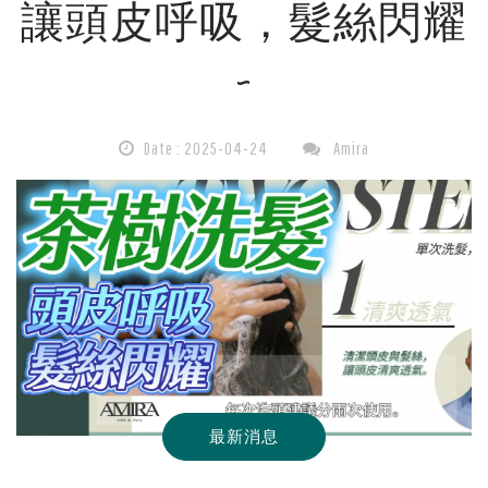
讓頭皮呼吸，髮絲閃耀
頭
~
皮
呼
Date : 2025-04-24
Amira
吸，
讓
你
的
最新消息