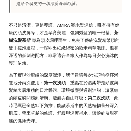
是給予頭皮的一場深度奢華呵護。
不只是清潔，更是養護。AMIRA 鵝米樂深信，唯有擁有健
康的頭皮屏障，才是孕育美麗、強韌秀髮的唯一根基。
茶
樹洗髮慕斯
專為頭皮調理而生，免去了傳統洗髮精繁瑣的
雙手搓泡過程，一壓即出細緻綿密的微米精華泡沫。溫和
淨透的低刺激配方，非常適合全家人作為每日安心洗沐的
護理依賴。
為了實現沙龍級的深度潔淨，我們建議每次洗頭均循序漸
進地分兩次使用：
第一次洗頭
，重點在於溫柔帶走頭皮與
髮絲表層堆積的日常髒污、環境微塵與過剩油脂，讓緊繃
的頭皮瞬間感到清爽、透氣與自由呼吸；
第二次洗頭
，此
時毛囊已全然卸下負擔，能讓慕斯中的天然植物養分深入
肌底，帶來卓越的修護、舒緩與深度補水，讓髮絲展現亮
麗的健康光澤。