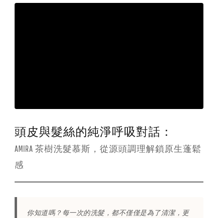
髮
絲
閃
耀
頭皮與髮絲的純淨呼吸對話：
AMIRA 茶樹洗髮慕斯，從源頭調理解鎖原生蓬鬆
感
你知道嗎？每一次的洗髮，都不僅僅是為了清潔，更