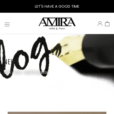
鵝
LET'S HAVE A GOOD TIME
米
樂
AMIRA
NEWS
純淨日誌BLOG
HOME
NEWS